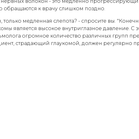
ь нервных волокон - это медленно прогрессирующ
о обращаются к врачу слишком поздно.
, только медленная слепота? - спросите вы. "Конечн
омы является высокое внутриглазное давление. С 
молога огромное количество различных групп преп
циент, страдающий глаукомой, должен регулярно 