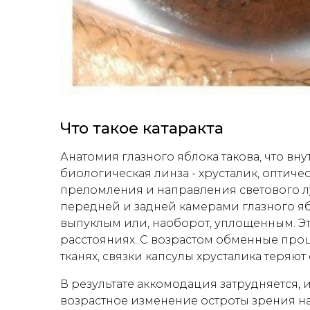
Что такое катаракта
Анатомия глазного яблока такова, что вн
биологическая линза - хрусталик, оптиче
преломления и направления светового лу
передней и задней камерами глазного ябл
выпуклым или, наоборот, уплощенным. Э
расстояниях. С возрастом обменные проц
тканях, связки капсулы хрусталика теряют
В результате аккомодация затрудняется, 
возрастное изменение остроты зрения на