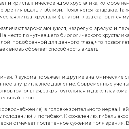
ет и кристаллическое ядро хрусталика, которое на
 зрения вдаль и вблизи. Появляется катаракта. Таки
еская линза (хрусталик) внутри глаза становится му
различают зарождающуюся, незрелую, зрелую и пере
На место помутневшего биологического хрусталика 
илой, подобранной для данного глаза, что позволяе
ек вновь обретает способность видеть.
иная. Глаукома поражает и другие анатомические с
енное внутриглазное давление. Современные учен
открытоугольная, закрытоугольная и даже глаукома
тельный нерв.
кровоснабжение) в головке зрительного нерва. Не
 голоданию) и погибают. К сожалению, гибель аксо
ески отмечает постепенное сужение поля зрения. В