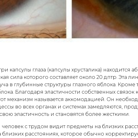
утри капсулы глаза (капсулы хрусталика) находится
ская сила которого составляет около 20 дптр. Эта л
ча в глубинные структуры глазного яблока. Кроме 
ока. Благодаря эластичности собственных связок к
тот механизм называется аккомодацией. Он необход
ессы во всех органах и системах замедляются, про
 свою эластичность и становятся более жесткими.
и человек с трудом видит предметы на близких расс
 близких расстояниях, которое обычно корректируе