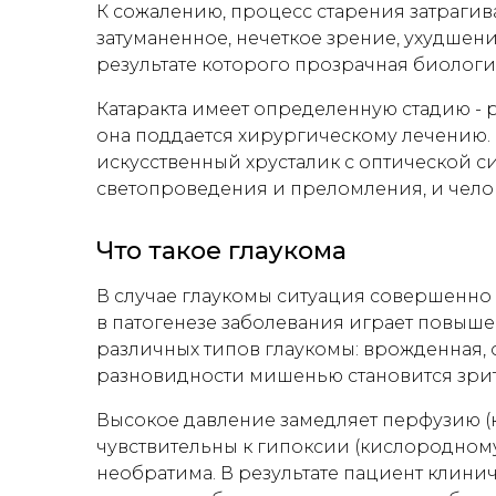
К сожалению, процесс старения затрагива
затуманенное, нечеткое зрение, ухудшение
результате которого прозрачная биологич
Катаракта имеет определенную стадию - 
она поддается хирургическому лечению. 
искусственный хрусталик с оптической с
светопроведения и преломления, и челов
Что такое глаукома
В случае глаукомы ситуация совершенно 
в патогенезе заболевания играет повыш
различных типов глаукомы: врожденная, 
разновидности мишенью становится зри
Высокое давление замедляет перфузию (
чувствительны к гипоксии (кислородному
необратима. В результате пациент клинич