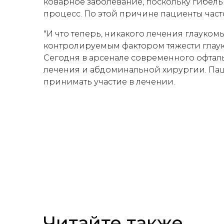
коварное заболевание, поскольку гибел
процесс. По этой причине пациенты част
"И что теперь, никакого лечения глаукомы
контролируемым фактором тяжести глаук
Сегодня в арсенале современного офталь
лечения и абдоминальной хирургии. Па
принимать участие в лечении.
Читайте также