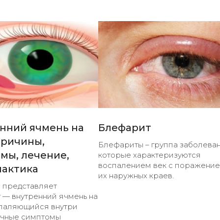
нний ячмень на
Блефарит
причины,
Блефариты – группа заболеван
мы, лечение,
которые характеризуются
воспалением век с поражени
актика
их наружных краев.
 представляет
 — внутренний ячмень на
спаляющийся внутри
ичные симптомы