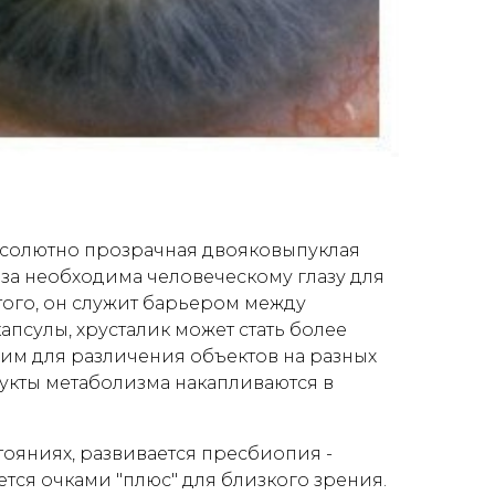
 абсолютно прозрачная двояковыпуклая
инза необходима человеческому глазу для
того, он служит барьером между
апсулы, хрусталик может стать более
им для различения объектов на разных
дукты метаболизма накапливаются в
тояниях, развивается пресбиопия -
тся очками "плюс" для близкого зрения.