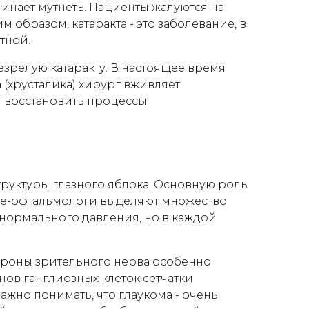
чинает мутнеть. Пациенты жалуются на
м образом, катаракта - это заболевание, в
тной.
зрелую катаракту. В настоящее время
(хрусталика) хирург вживляет
т восстановить процессы
труктуры глазного яблока. Основную роль
ые-офтальмологи выделяют множество
 нормального давления, но в каждой
йроны зрительного нерва особенно
нов ганглиозных клеток сетчатки
ажно понимать, что глаукома - очень