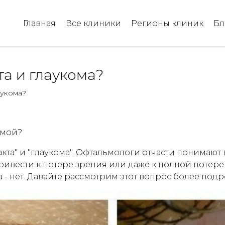
Главная
Все клиники
Регионы клиник
Бл
та и глаукома?
аукома?
омой?
кта" и "глаукома". Офтальмологи отчасти понимают 
ивести к потере зрения или даже к полной потере 
а - нет. Давайте рассмотрим этот вопрос более под