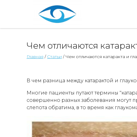
Чем отличаются катарак
Главная
/
Статьи
/ Чем отличаются катаракта и гл
В чем разница между катарактой и глаук
Многие пациенты путают термины "катара
совершенно разных заболевания могут пр
слепота обратима, в то время как глауком