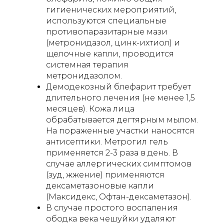
гигиенических мероприятий,
используются специальные
противопаразитарные мази
(метронидазол, цинк-ихтиол) и
щелочные капли, проводится
системная терапия
метронидазолом.
Демодекозный блефарит требует
длительного лечения (не менее 1,5
месяцев). Кожа лица
обрабатывается дегтярным мылом.
На пораженные участки наносятся
антисептики. Метрогил гель
применяется 2-3 раза в день. В
случае аллергических симптомов
(зуд, жжение) применяются
дексаметазоновые капли
(Максидекс, Офтан-дексаметазон).
В случае простого воспаления
ободка века чешуйки удаляют