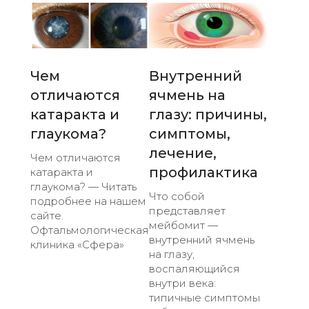
Чем
Внутренний
отличаются
ячмень на
катаракта и
глазу: причины,
глаукома?
симптомы,
лечение,
Чем отличаются
профилактика
катаракта и
глаукома? — Читать
Что собой
подробнее на нашем
представляет
сайте.
мейбомит —
Офтальмологическая
внутренний ячмень
клиника «Сфера»
на глазу,
воспаляющийся
внутри века:
типичные симптомы