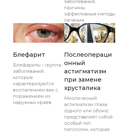
заболевания,
причины,
эффективные методы
лечения.
Блефарит
Послеопераци
онный
Блефариты – группа
астигматизм
заболеваний,
которые
при замене
характеризуются
хрусталика
воспалением век с
поражением их
Миопический
наружных краев.
астигматизм глаза
(одного или обоих)
представляет собой
особый тип
патологии, которая