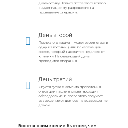
диагностику. Только после этого доктор
выдает пациенту разрешение на
проведение операции.​​​​​​​
День второй
После этого пациент может заселяеться в
одну из гостиниц или близлежащий
хостел, который находится недалеко от
клиники. На следующий день
проводится операция.​​
День третий
Спустя сутки с момента проведения
операции пациент снова проходит
обследование. И после этого получает
разрешение от доктора на возвращение
домой.​​​​​​​
Восстановим зрение быстрее, чем